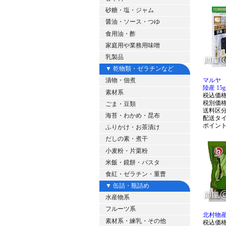
砂糖・塩・ジャム
醤油・ソース・つゆ
食用油・酢
家庭用や業務用味噌
乳製品
▼ 乾物類・ゼラチンなど
マルヤ 
漬物・佃煮
陸産 15g
素材系
税込価
税別価
ごま・豆類
送料区
海苔・わかめ・昆布
配送タ
ポイン
ふりかけ・お茶漬け
だしの素・煮干
小麦粉・片栗粉
米飯・鏡餅・パスタ
食紅・ゼラチン・重曹
▼ 缶詰・瓶詰め
水産物系
フルーツ系
北村物産
素材系・練乳・その他
税込価