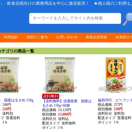
」- 飲食店様向けの業務用品を中心に激安販売！ ★個人様のご利用も
利用規約
送料のご案内
お問い合わせ
新規会員登録
会員様ロ
テゴリの商品一覧
 国産はるさめ 150g
協和洋行 ビーフン 15
【送料無料】信濃産業 国産は
格
246円
税込価格
257円
るさめ 150g×60個
格
228円
税別価格
238円
税込価格
14,126円
分
送料別
送料区分
送料別
税別価格
13,080円
イプ
普通送料
配送タイプ
普通送料
送料区分
送料込
ト
1％
ポイント
1％
配送タイプ
送料無料
ポイント
1％