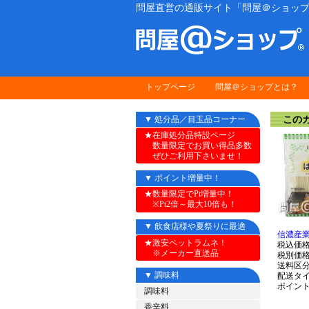
問屋直営の通販サイト「問屋＠ショップ
トップページ
問屋＠ショップとは？
このカ
▼ 処分品／目玉品コーナー
★在庫処分品特設ページ
数量限定でお買い得品多数
ぜひご利用下さいませ！
▼ ポイント増量中！
★数量限定でPt増量中！
※Pt2倍～最大10倍も！
▼ 飲食店様や夏祭りに最適
信濃産業
★激安ペットラムネ！
税込価
※メーカー直送品
税別価
送料区
▼ 調味料
配送タ
ポイン
調味料
香辛料