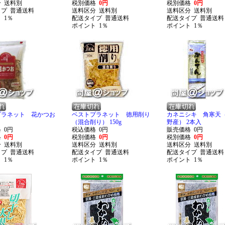
分
送料別
税別価格
0円
税別価格
0円
イプ
普通送料
送料区分
送料別
送料区分
送料別
ト
1％
配送タイプ
普通送料
配送タイプ
普通送料
ポイント
1％
ポイント
1％
プラネット 花かつお
ベストプラネット 徳用削り
カネニシキ 角寒天
（混合削り） 150g
野産） 2本入
格
0円
税込価格
0円
販売価格
0円
格
0円
税別価格
0円
税別価格
0円
分
送料別
送料区分
送料別
送料区分
送料別
イプ
普通送料
配送タイプ
普通送料
配送タイプ
普通送料
ト
1％
ポイント
1％
ポイント
1％