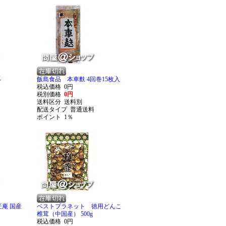
g
飯島食品 本車麩 4回巻15枚入
税込価格
0円
税別価格
0円
送料区分
送料別
配送タイプ
普通送料
ポイント
1％
庵 国産
ベストプラネット 徳用どんこ
椎茸（中国産） 500g
税込価格
0円