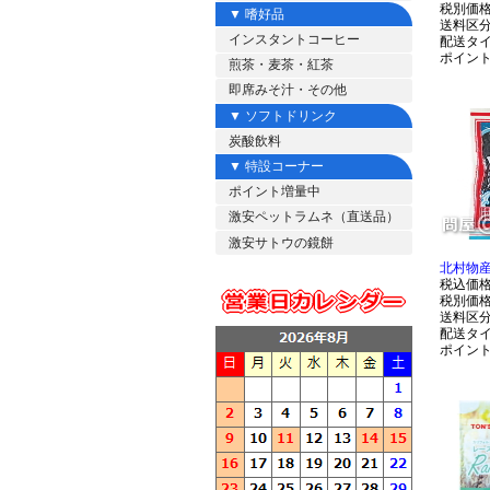
税別価
▼ 嗜好品
送料区
インスタントコーヒー
配送タ
ポイン
煎茶・麦茶・紅茶
即席みそ汁・その他
▼ ソフトドリンク
炭酸飲料
▼ 特設コーナー
ポイント増量中
激安ペットラムネ（直送品）
激安サトウの鏡餅
北村物産
税込価
税別価
送料区
配送タ
ポイン