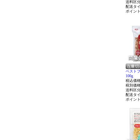
送料区
配送タ
ポイン
ベスト
100g
税込価
税別価
送料区
配送タ
ポイン