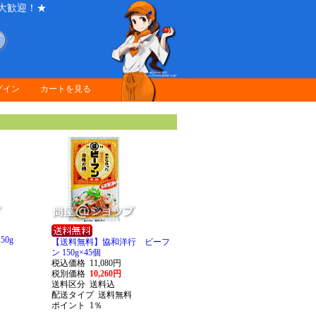
大歓迎！★
グイン
カートを見る
0g
【送料無料】協和洋行 ビーフ
ン 150g×45個
税込価格
11,080円
税別価格
10,260円
送料区分
送料込
配送タイプ
送料無料
ポイント
1％