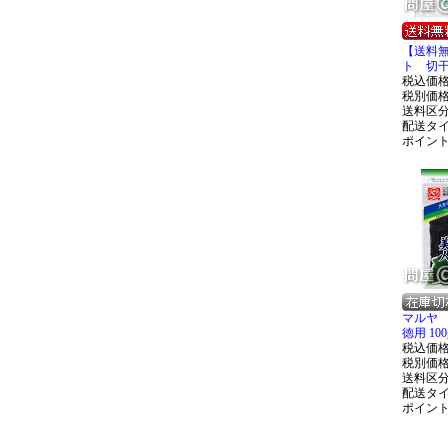
【送料
ト 切干し
税込価
税別価
送料区
配送タ
ポイン
マルヤ 
徳用 100
税込価
税別価
送料区
配送タ
ポイン