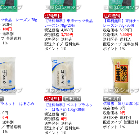
ツ食品 レーズン 78g
【送料無料】東洋ナッツ食品
【送料無料】東洋
格
203円
レーズン 78g×20個
レーズン 78g×30個
格
188円
税込価格
4,060円
税込価格
5,929円
分
送料別
税別価格
3,760円
税別価格
5,490円
イプ
普通送料
送料区分
送料込
送料区分
送料込
ト
1％
配送タイプ
送料無料
配送タイプ
送料無料
ポイント
1％
ポイント
1％
プラネット はるさめ
信濃雪 凍り豆腐 5
【送料無料】ベストプラネッ
税込価格
0円
ト はるさめ 150g×30個
格
0円
税別価格
0円
税込価格
0円
格
0円
送料区分
送料別
税別価格
0円
分
送料別
配送タイプ
普通送料
送料区分
送料込
イプ
普通送料
ポイント
1％
配送タイプ
送料無料
ト
1％
ポイント
1％