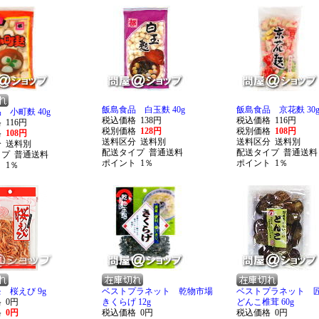
飯島食品 白玉麩 40g
飯島食品 京花麩 30
 小町麩 40g
税込価格
138円
税込価格
116円
格
116円
税別価格
128円
税別価格
108円
格
108円
送料区分
送料別
送料区分
送料別
分
送料別
配送タイプ
普通送料
配送タイプ
普通送料
イプ
普通送料
ポイント
1％
ポイント
1％
ト
1％
 桜えび 9g
ベストプラネット 乾物市場
ベストプラネット 匠
格
0円
きくらげ 12g
どんこ椎茸 60g
格
0円
税込価格
0円
税込価格
0円