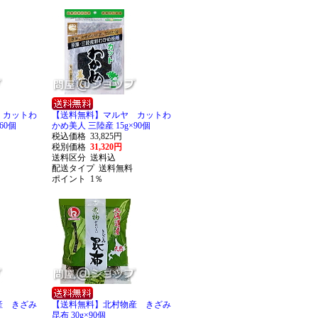
 カットわ
【送料無料】マルヤ カットわ
60個
かめ美人 三陸産 15g×90個
税込価格
33,825円
税別価格
31,320円
送料区分
送料込
配送タイプ
送料無料
ポイント
1％
産 きざみ
【送料無料】北村物産 きざみ
昆布 30g×90個