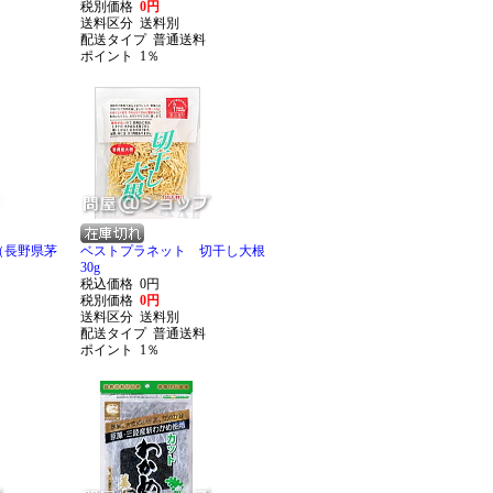
税別価格
0円
送料区分
送料別
配送タイプ
普通送料
ポイント
1％
（長野県茅
ベストプラネット 切干し大根
30g
税込価格
0円
税別価格
0円
送料区分
送料別
配送タイプ
普通送料
ポイント
1％