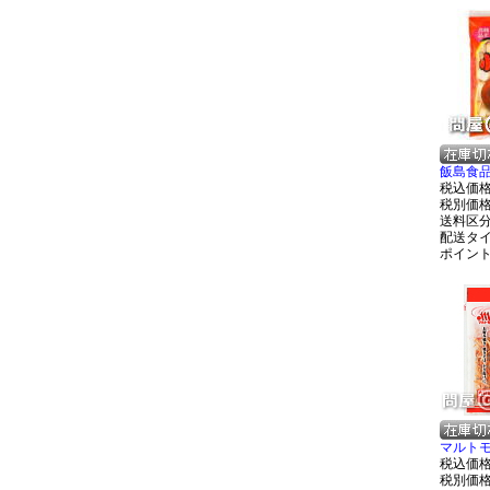
飯島食品
税込価
税別価
送料区
配送タ
ポイン
マルトモ
税込価
税別価