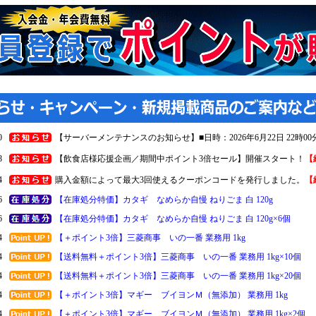
0
【サーバーメンテナンスのお知らせ】■日時：2026年6月22日 22時00分 ～
8
【飲食店様応援企画／期間中ポイント3倍セール】開催スタート！
【
4
購入金額によって最大3回使えるクーポンコードを発行しました。
【
6
【在庫処分特価】カタギ なめらか自慢 ねりごま 白 120g
6
【在庫処分特価】カタギ なめらか自慢 ねりごま 白 120g×6個
4
【＋ポイント3倍】三菱商事 いの一番 業務用 1kg
4
【送料無料＋ポイント3倍】三菱商事 いの一番 業務用 1kg×10個
4
【送料無料＋ポイント3倍】三菱商事 いの一番 業務用 1kg×20個
4
【＋ポイント3倍】マギー ブイヨンＭ（無添加） 業務用 1kg
4
【＋ポイント3倍】マギー ブイヨンＭ（無添加） 業務用 1kg×2個