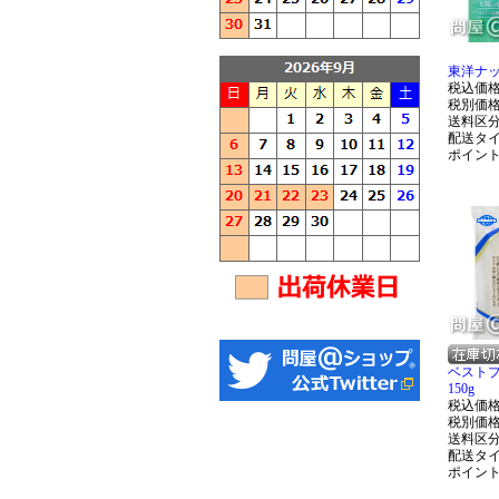
東洋ナッ
税込価
税別価
送料区
配送タ
ポイン
ベスト
150g
税込価
税別価
送料区
配送タ
ポイン