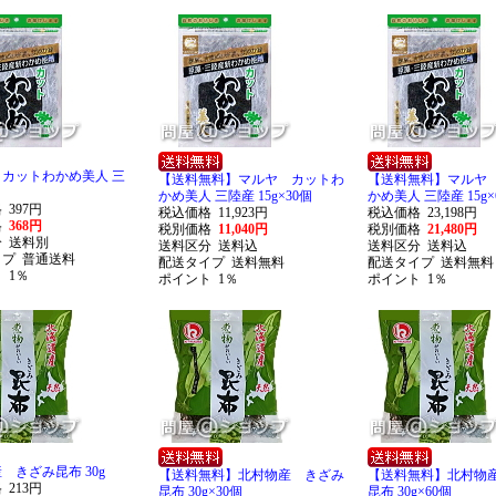
カットわかめ美人 三
【送料無料】マルヤ カットわ
【送料無料】マルヤ
かめ美人 三陸産 15g×30個
かめ美人 三陸産 15g×
格
397円
税込価格
11,923円
税込価格
23,198円
格
368円
税別価格
11,040円
税別価格
21,480円
分
送料別
送料区分
送料込
送料区分
送料込
イプ
普通送料
配送タイプ
送料無料
配送タイプ
送料無料
ト
1％
ポイント
1％
ポイント
1％
 きざみ昆布 30g
【送料無料】北村物産 きざみ
【送料無料】北村物
格
213円
昆布 30g×30個
昆布 30g×60個