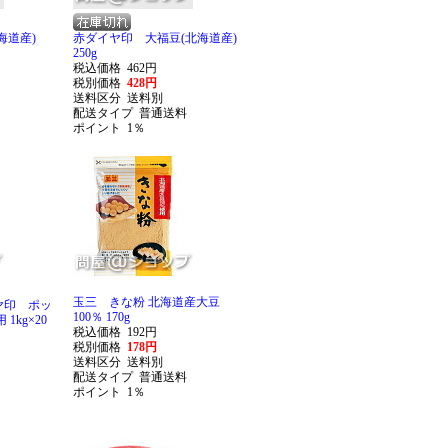
海道産)
赤ダイヤ印 大福豆(北海道産)
250g
税込価格
462円
税別価格
428円
送料区分
送料別
配送タイプ
普通送料
ポイント
1％
玉三 きな粉 北海道産大豆
ヤ印 ポッ
100％ 170g
1kg×20
税込価格
192円
税別価格
178円
送料区分
送料別
配送タイプ
普通送料
ポイント
1％