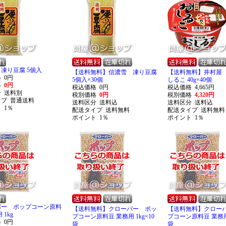
凍り豆腐 5個入
【送料無料】信濃雪 凍り豆腐
【送料無料】井村屋
格
0円
5個入×30個
しるこ 40g×40個
格
0円
税込価格
0円
税込価格
4,665円
分
送料別
税別価格
0円
税別価格
4,320円
イプ
普通送料
送料区分
送料込
送料区分
送料込
ト
1％
配送タイプ
送料無料
配送タイプ
送料無料
ポイント
1％
ポイント
1％
バー ポップコーン原料
【送料無料】クローバー ポッ
【送料無料】クロー
 1kg
プコーン原料豆 業務用 1kg×10
プコーン原料豆 業務用 
格
0円
袋
袋