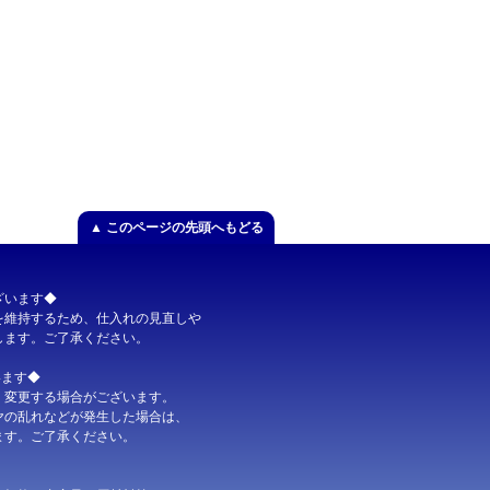
g×5個
×10個
▲ このページの先頭へもどる
】
0個
【完売しました】
ざいます◆
維持するため、仕入れの見直しや
ます。ご了承ください。
います◆
変更する場合がございます。
の乱れなどが発生した場合は、
す。ご了承ください。