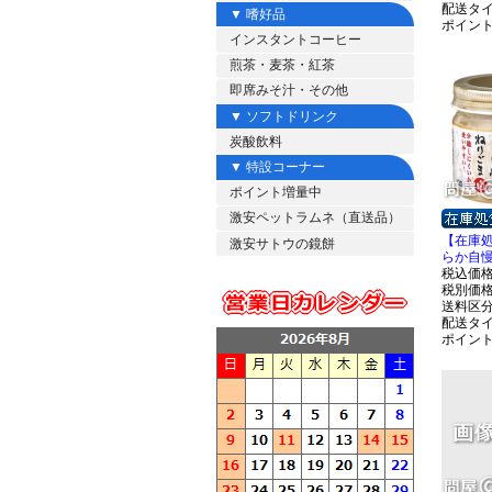
配送タ
▼ 嗜好品
ポイン
インスタントコーヒー
煎茶・麦茶・紅茶
即席みそ汁・その他
▼ ソフトドリンク
炭酸飲料
▼ 特設コーナー
ポイント増量中
激安ペットラムネ（直送品）
【在庫
激安サトウの鏡餅
らか自慢 
税込価
税別価
送料区
配送タ
ポイン