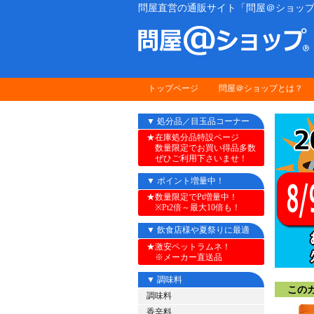
問屋直営の通販サイト「問屋＠ショップ
トップページ
問屋＠ショップとは？
▼ 処分品／目玉品コーナー
★在庫処分品特設ページ
数量限定でお買い得品多数
ぜひご利用下さいませ！
▼ ポイント増量中！
★数量限定でPt増量中！
※Pt2倍～最大10倍も！
▼ 飲食店様や夏祭りに最適
★激安ペットラムネ！
※メーカー直送品
▼ 調味料
このカ
調味料
香辛料