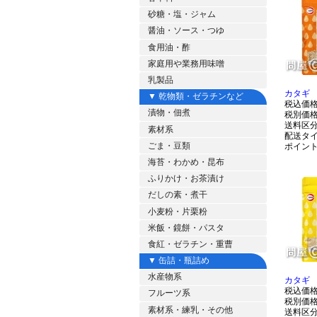
砂糖・塩・ジャム
醤油・ソース・つゆ
食用油・酢
家庭用や業務用味噌
乳製品
カタギ 
▼ 乾物類・ゼラチンなど
税込価
漬物・佃煮
税別価
送料区
素材系
配送タ
ごま・豆類
ポイン
海苔・わかめ・昆布
ふりかけ・お茶漬け
だしの素・煮干
小麦粉・片栗粉
米飯・鏡餅・パスタ
食紅・ゼラチン・重曹
▼ 缶詰・瓶詰め
水産物系
カタギ 
税込価
フルーツ系
税別価
素材系・練乳・その他
送料区