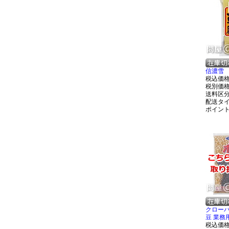
信濃雪 
税込価
税別価
送料区
配送タ
ポイン
クロー
豆 業務用
税込価