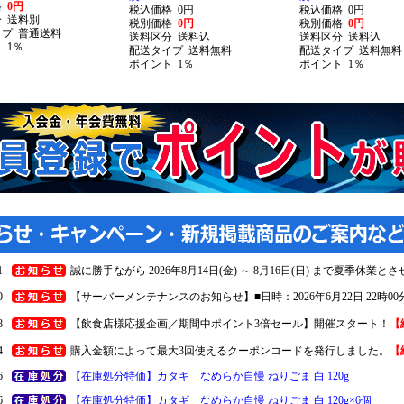
格
0円
税込価格
0円
税込価格
0円
分
送料別
税別価格
0円
税別価格
0円
イプ
普通送料
送料区分
送料込
送料区分
送料込
ト
1％
配送タイプ
送料無料
配送タイプ
送料無料
ポイント
1％
ポイント
1％
1
誠に勝手ながら 2026年8月14日(金) ～ 8月16日(日) まで夏季休業
0
【サーバーメンテナンスのお知らせ】■日時：2026年6月22日 22時00分 ～
8
【飲食店様応援企画／期間中ポイント3倍セール】開催スタート！
【
4
購入金額によって最大3回使えるクーポンコードを発行しました。
【
6
【在庫処分特価】カタギ なめらか自慢 ねりごま 白 120g
6
【在庫処分特価】カタギ なめらか自慢 ねりごま 白 120g×6個