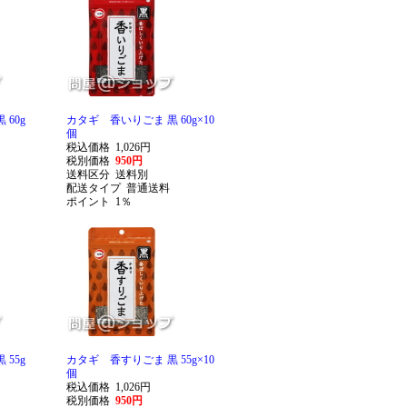
60g
カタギ 香いりごま 黒 60g×10
個
税込価格
1,026円
税別価格
950円
送料区分
送料別
配送タイプ
普通送料
ポイント
1％
55g
カタギ 香すりごま 黒 55g×10
個
税込価格
1,026円
税別価格
950円