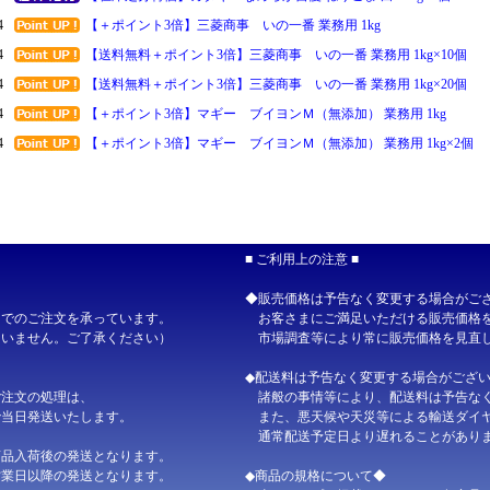
4
【＋ポイント3倍】三菱商事 いの一番 業務用 1kg
4
【送料無料＋ポイント3倍】三菱商事 いの一番 業務用 1kg×10個
4
【送料無料＋ポイント3倍】三菱商事 いの一番 業務用 1kg×20個
4
【＋ポイント3倍】マギー ブイヨンＭ（無添加） 業務用 1kg
4
【＋ポイント3倍】マギー ブイヨンＭ（無添加） 業務用 1kg×2個
4
【送料無料＋ポイント3倍】マギー ブイヨンＭ（無添加） 業務用 1k
4
【送料無料＋ポイント3倍】マギー ブイヨンＭ（無添加） 業務用 1kg
9
【決算セール／期間中ポイント2倍】開催スタート！
【終了しました
■ ご利用上の注意 ■
1
【送料無料＋ポイント5倍】やま磯 朝めし海苔 味カップ 8切26枚×2
◆販売価格は予告なく変更する場合がご
6
【在庫処分特価】マルトモ 国内産にぼし 200g
【完売しました】
Ｂでのご注文を承っています。
お客さまにご満足いただける販売価格を
4
マルトモ 国内産にぼし 200g
ていません。ご了承ください）
市場調査等により常に販売価格を見直し
4
【送料無料】マルトモ 国内産にぼし 200g×15個
◆配送料は予告なく変更する場合がござ
4
マルトモ 食べるにぼし 30g
ご注文の処理は、
諸般の事情等により、配送料は予告なく
で当日発送いたします。
また、悪天候や天災等による輸送ダイヤ
4
【送料無料】マルトモ 食べるにぼし 30g×10個
通常配送予定日より遅れることがありま
4
【送料無料】マルトモ 食べるにぼし 30g×20個
商品入荷後の発送となります。
営業日以降の発送となります。
◆商品の規格について◆
4
【送料無料】マルトモ 食べるにぼし 30g×30個