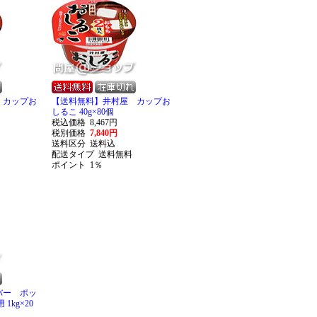
 カップお
【送料無料】井村屋 カップお
しるこ 40g×80個
税込価格
8,467円
税別価格
7,840円
送料区分
送料込
配送タイプ
送料無料
ポイント
1％
バー ポッ
1kg×20