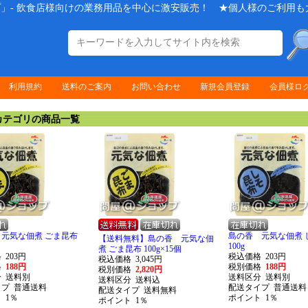
」- 飲食店様向けの業務用品を中心に激安販売！ ★個人様のご利用も
利用規約
送料のご案内
お問い合わせ
新規会員登録
会員様ロ
テゴリの商品一覧
元気な佃煮 ごま昆布
島の香 元気な佃煮 
【送料無料】島の香 元気な佃
100g
煮 ごま昆布 100g×15個
格
203円
税込価格
203円
税込価格
3,045円
格
188円
税別価格
188円
税別価格
2,820円
分
送料別
送料区分
送料別
送料区分
送料込
イプ
普通送料
配送タイプ
普通送料
配送タイプ
送料無料
ト
1％
ポイント
1％
ポイント
1％