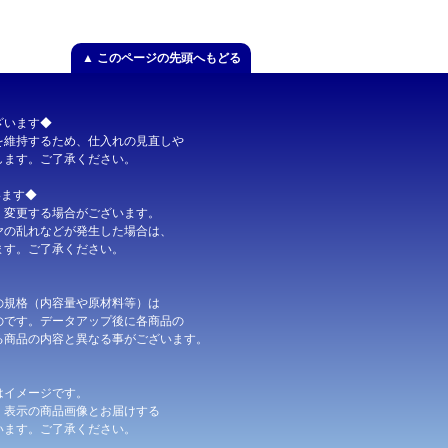
×10個
】
▲ このページの先頭へもどる
0個
【完売しました】
ざいます◆
維持するため、仕入れの見直しや
ます。ご了承ください。
います◆
変更する場合がございます。
の乱れなどが発生した場合は、
す。ご了承ください。
規格（内容量や原材料等）は
です。データアップ後に各商品の
商品の内容と異なる事がございます。
終了しました】
終了しました】
はイメージです。
表示の商品画像とお届けする
ます。ご了承ください。
【終了しました】