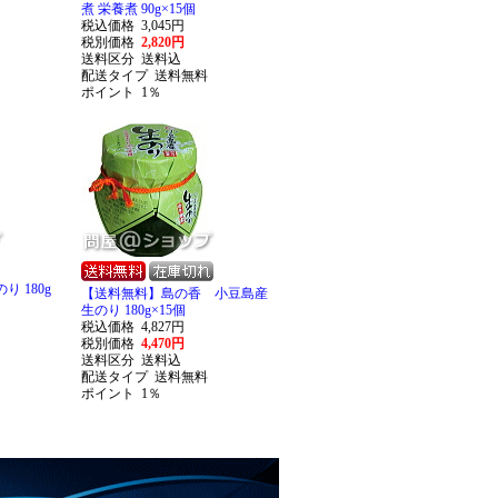
煮 栄養煮 90g×15個
税込価格
3,045円
税別価格
2,820円
送料区分
送料込
配送タイプ
送料無料
ポイント
1％
 180g
【送料無料】島の香 小豆島産
生のり 180g×15個
税込価格
4,827円
税別価格
4,470円
送料区分
送料込
配送タイプ
送料無料
ポイント
1％