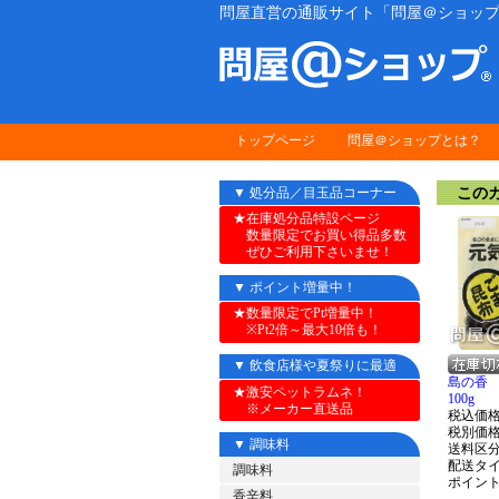
問屋直営の通販サイト「問屋＠ショップ
トップページ
問屋＠ショップとは？
このカ
▼ 処分品／目玉品コーナー
★在庫処分品特設ページ
数量限定でお買い得品多数
ぜひご利用下さいませ！
▼ ポイント増量中！
★数量限定でPt増量中！
※Pt2倍～最大10倍も！
▼ 飲食店様や夏祭りに最適
島の香 
★激安ペットラムネ！
100g
※メーカー直送品
税込価
税別価
▼ 調味料
送料区
配送タ
調味料
ポイン
香辛料