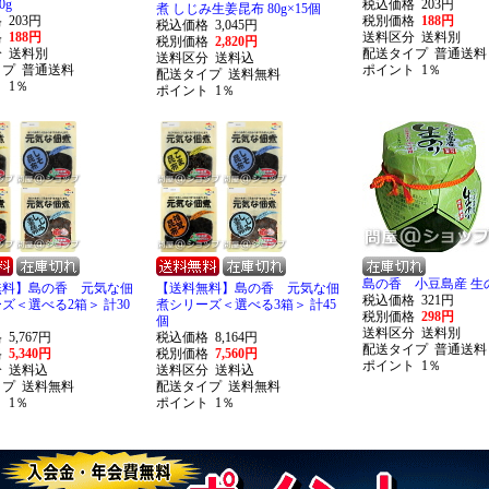
0g
税込価格
203円
煮 しじみ生姜昆布 80g×15個
格
203円
税別価格
188円
税込価格
3,045円
格
188円
送料区分
送料別
税別価格
2,820円
分
送料別
配送タイプ
普通送料
送料区分
送料込
イプ
普通送料
ポイント
1％
配送タイプ
送料無料
ト
1％
ポイント
1％
島の香 小豆島産 生のり
無料】島の香 元気な佃
【送料無料】島の香 元気な佃
税込価格
321円
ズ＜選べる2箱＞ 計30
煮シリーズ＜選べる3箱＞ 計45
税別価格
298円
個
送料区分
送料別
格
5,767円
税込価格
8,164円
配送タイプ
普通送料
格
5,340円
税別価格
7,560円
ポイント
1％
分
送料込
送料区分
送料込
イプ
送料無料
配送タイプ
送料無料
ト
1％
ポイント
1％