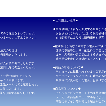
4
【送料無料＋ポイント3倍】マギー ブイヨンＭ（無添加） 業務用 1kg
9
【決算セール／期間中ポイント2倍】開催スタート！
【終了しました
1
【送料無料＋ポイント5倍】やま磯 朝めし海苔 味カップ 8切26枚×2
■ ご利用上の注意 ■
6
【在庫処分特価】マルトモ 国内産にぼし 200g
【完売しました】
◆販売価格は予告なく変更する場合がご
4
マルトモ 国内産にぼし 200g
Ｂでのご注文を承っています。
お客さまにご満足いただける販売価格を
4
【送料無料】マルトモ 国内産にぼし 200g×15個
ていません。ご了承ください）
市場調査等により常に販売価格を見直し
4
マルトモ 食べるにぼし 30g
◆配送料は予告なく変更する場合がござ
4
【送料無料】マルトモ 食べるにぼし 30g×10個
ご注文の処理は、
諸般の事情等により、配送料は予告なく
で当日発送いたします。
また、悪天候や天災等による輸送ダイヤ
4
【送料無料】マルトモ 食べるにぼし 30g×20個
通常配送予定日より遅れることがありま
4
【送料無料】マルトモ 食べるにぼし 30g×30個
商品入荷後の発送となります。
営業日以降の発送となります。
◆商品の規格について◆
4
日清オイリオ マヨドレ 315g
当ショップに掲載されています各商品の
4
【送料無料】日清オイリオ マヨドレ 315g×30個
上で受注確定しましても、
ウェブにデータをアップした時点のもの
卒ご了承願います。
規格等に変更があった場合、お届けする
6
【飲食店様応援企画／期間中ポイント2倍セール】開催スタート！
【
、別途メールにてご連絡します。
7
【飲食店様応援企画／期間中ポイント2倍セール】開催スタート！
【
以降になります。
◆商品画像について◆
間を頂戴する事があります。
このショッピングサイト上の商品画像
2
【鏡餅解体品＋送料無料】サトウの鏡餅 中身のまる餅 33g×100個
メーカーの商品リニューアル等により、
商品のデザイン等が異なる場合がござい
1
新春お年玉クーポンを発行しました。どうぞご利用くださいませ。