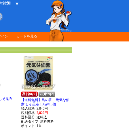
大歓迎！★
グイン
カートを見る
しそ昆布
【送料無料】島の香 元気な佃
煮 しそ昆布 100g×15個
税込価格
3,045円
税別価格
2,820円
送料区分
送料込
配送タイプ
送料無料
ポイント
1％