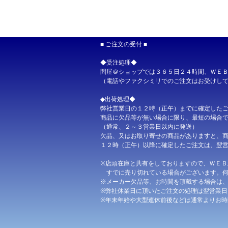
2026.03.1
2026.03.0
2026.02.2
■ ご注文の受付 ■
2026.02.1
◆受注処理◆
2026.02.1
問屋＠ショップでは３６５日２４時間、ＷＥ
2026.02.1
（電話やファクシミリでのご注文はお受けし
2026.02.1
◆出荷処理◆
2026.02.1
弊社営業日の１２時（正午）までに確定した
商品に欠品等が無い場合に限り、最短の場合
2026.02.1
（通常、２～３営業日以内に発送）
2026.02.1
欠品、又はお取り寄せの商品がありますと、
１２時（正午）以降に確定したご注文は、翌
2026.02.1
2026.02.1
※店頭在庫と共有をしておりますので、ＷＥＢ
すでに売り切れている場合がございます。何
2026.02.0
※メーカー欠品等、お時間を頂戴する場合は
2026.01.2
※弊社休業日に頂いたご注文の処理は翌営業日
※年末年始や大型連休前後などは通常よりお時
2026.01.1
2026.01.0