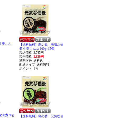
生姜こん
【送料無料】島の香 元気な佃
煮 生姜こんぶ 100g×15個
税込価格
3,045円
税別価格
2,820円
送料区分
送料込
配送タイプ
送料無料
ポイント
1％
養煮 90g
【送料無料】島の香 元気な佃