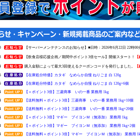
0
【サーバーメンテナンスのお知らせ】■日時：2026年6月22日 22時00分 ～
8
【飲食店様応援企画／期間中ポイント3倍セール】開催スタート！
【
4
購入金額によって最大3回使えるクーポンコードを発行しました。
【
6
【在庫処分特価】カタギ なめらか自慢 ねりごま 白 120g
6
【在庫処分特価】カタギ なめらか自慢 ねりごま 白 120g×6個
4
【＋ポイント3倍】三菱商事 いの一番 業務用 1kg
4
【送料無料＋ポイント3倍】三菱商事 いの一番 業務用 1kg×10個
4
【送料無料＋ポイント3倍】三菱商事 いの一番 業務用 1kg×20個
4
【＋ポイント3倍】マギー ブイヨンＭ（無添加） 業務用 1kg
4
【＋ポイント3倍】マギー ブイヨンＭ（無添加） 業務用 1kg×2個
4
【送料無料＋ポイント3倍】マギー ブイヨンＭ（無添加） 業務用 1k