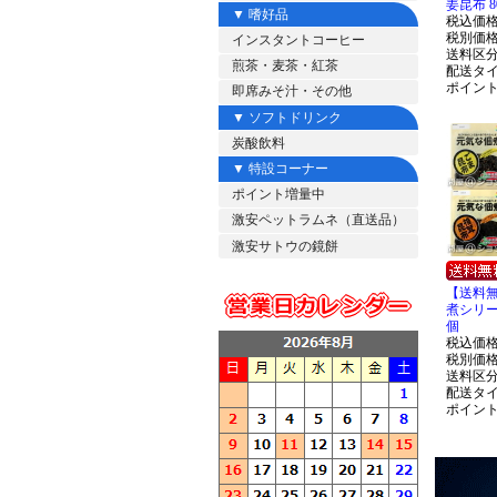
姜昆布 8
▼ 嗜好品
税込価
税別価
インスタントコーヒー
送料区
煎茶・麦茶・紅茶
配送タ
ポイン
即席みそ汁・その他
▼ ソフトドリンク
炭酸飲料
▼ 特設コーナー
ポイント増量中
激安ペットラムネ（直送品）
激安サトウの鏡餅
【送料
煮シリー
個
税込価
税別価
送料区
配送タ
ポイン