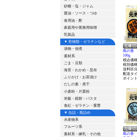
砂糖・塩・ジャム
醤油・ソース・つゆ
食用油・酢
家庭用や業務用味噌
乳製品
▼ 乾物類・ゼラチンなど
漬物・佃煮
島の香 
100g
素材系
税込価
ごま・豆類
税別価
送料区
海苔・わかめ・昆布
配送タ
ふりかけ・お茶漬け
ポイン
だしの素・煮干
小麦粉・片栗粉
米飯・鏡餅・パスタ
食紅・ゼラチン・重曹
▼ 缶詰・瓶詰め
水産物系
フルーツ系
島の香 
素材系・練乳・その他